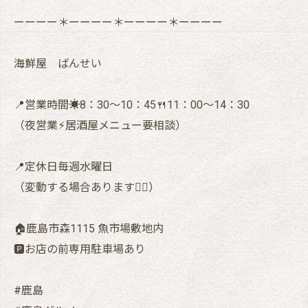
ーーーー＊ーーーー＊ーーーー＊ーーーー
海鮮屋 ばんせい
📍営業時間☀️8：30〜10：45🍴11：00〜14：30
（夜営業⚡︎居酒屋メニュー要相談）
📍定休日毎週水曜日
（変動する場合あります🙇‍♂️）
🏠鹿島市森1115 魚市場敷地内
🅿️お店の前専用駐車場あり
#鹿島