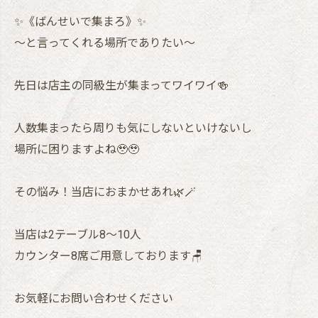
✨《ばんせいで集まろ》✨
〜と言ってくれる場所でありたい〜
先日は店主の同級生が集まってワイワイ🍻
人数集まったら周りも気にしないといけないし
場所に困りますよね🥹🥹
その悩み！当店におまかせあれ🌿🪄
当店は2テーブル8〜10人
カウンター8席ご用意しております🪑
お気軽にお問い合わせください