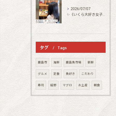
2026/07/07
✨《いくら大好き女子御来店》✨
タグ
Tags
鹿島市
海鮮
鹿島魚市場
新鮮
グルメ
定食
魚好き
こだわり
寿司
嬉野
マグロ
お土産
朝食