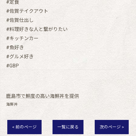
#定食
#佐賀テイクアウト
#佐賀仕出し
#料理好きな人と繋がりたい
#キッチンカー
#魚好き
#グルメ好き
#GBP
鹿島市で鮮度の高い海鮮丼を提供
海鮮丼
< 前のページ
一覧に戻る
次のページ >