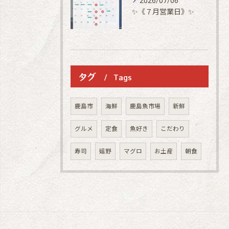
2026/07/06
✨《７月営業日》✨
タグ
Tags
鹿島市
海鮮
鹿島魚市場
新鮮
グルメ
定食
魚好き
こだわり
寿司
嬉野
マグロ
お土産
朝食