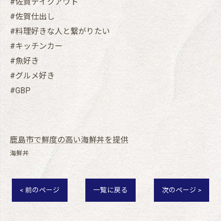
#佐賀テイクアウト
#佐賀仕出し
#料理好きな人と繋がりたい
#キッチンカー
#魚好き
#グルメ好き
#GBP
鹿島市で鮮度の高い海鮮丼を提供
海鮮丼
< 前のページ
一覧に戻る
次のページ >