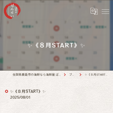
✨《８月START》✨
佐賀県鹿島市の海鮮なら海鮮屋 ばんせい
ブログ
✨《８月START》✨
✨《８月START》✨
2025/08/01